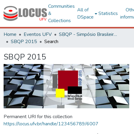
Communities
All of
Oth
&
Statistics
DSpace
inform
Collections
Home
Eventos UFV
SBQP - Simpósio Brasileiro de Qualidade do Projeto no Ambiente Construído
SBQP 2015
Search
SBQP 2015
Permanent URI for this collection
https://locus.ufv.br/handle/123456789/6007