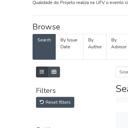
Qualidade do Projeto realiza na UFV o evento c
Browse
Search
By Issue
By
By
Date
Author
Advisor
Se
Filters
Reset filters