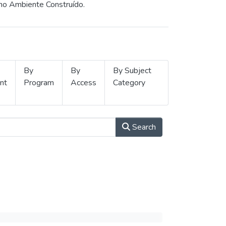
 no Ambiente Construído.
By
By
By Subject
nt
Program
Access
Category
Search