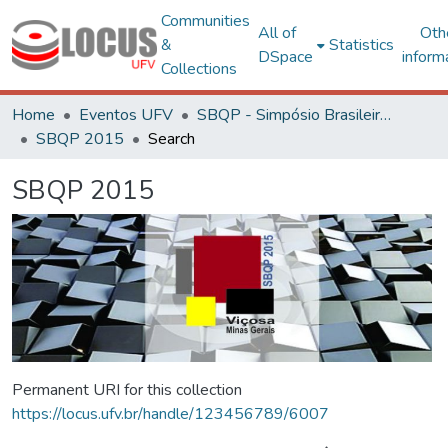
Communities
All of
Oth
&
Statistics
DSpace
inform
Collections
Home
Eventos UFV
SBQP - Simpósio Brasileiro de Qualidade do Projeto no Ambiente Construído
SBQP 2015
Search
SBQP 2015
Permanent URI for this collection
https://locus.ufv.br/handle/123456789/6007