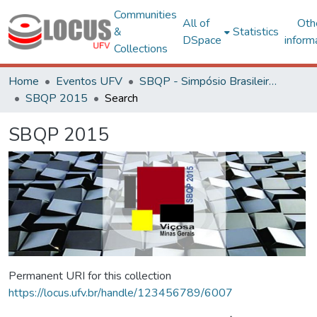
Communities
All of
Oth
&
Statistics
DSpace
inform
Collections
Home
Eventos UFV
SBQP - Simpósio Brasileiro de Qualidade do Projeto no Ambiente Construído
SBQP 2015
Search
SBQP 2015
Permanent URI for this collection
https://locus.ufv.br/handle/123456789/6007