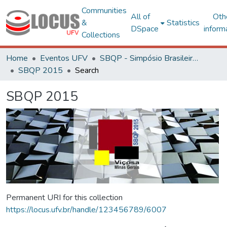
Communities
All of
Oth
&
Statistics
DSpace
inform
Collections
Home
Eventos UFV
SBQP - Simpósio Brasileiro de Qualidade do Projeto no Ambiente Construído
SBQP 2015
Search
SBQP 2015
Permanent URI for this collection
https://locus.ufv.br/handle/123456789/6007