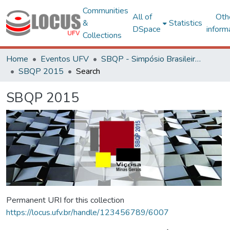
Communities
All of
Oth
&
Statistics
DSpace
inform
Collections
Home
Eventos UFV
SBQP - Simpósio Brasileiro de Qualidade do Projeto no Ambiente Construído
SBQP 2015
Search
SBQP 2015
Permanent URI for this collection
https://locus.ufv.br/handle/123456789/6007