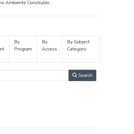
 no Ambiente Construído.
By
By
By Subject
nt
Program
Access
Category
Search