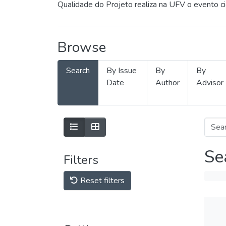
Qualidade do Projeto realiza na UFV o evento c
Browse
Search
By Issue
By
By
Date
Author
Advisor
Se
Filters
Reset filters