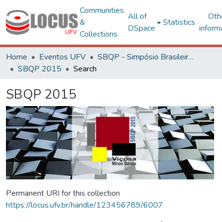
Communities
All of
Oth
&
Statistics
DSpace
inform
Collections
Home
Eventos UFV
SBQP - Simpósio Brasileiro de Qualidade do Projeto no Ambiente Construído
SBQP 2015
Search
SBQP 2015
Permanent URI for this collection
https://locus.ufv.br/handle/123456789/6007