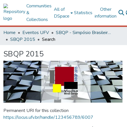
Communities
All of
Other
&
Statistics
DSpace
information
Collections
Home
Eventos UFV
SBQP - Simpósio Brasileiro de Qualidade do Projeto no Ambiente Construído
SBQP 2015
Search
SBQP 2015
Permanent URI for this collection
https://locus.ufv.br/handle/123456789/6007