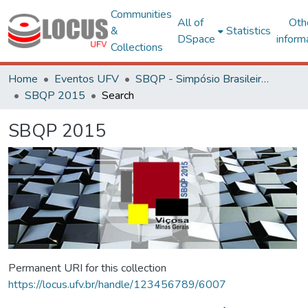
Communities
All of
Oth
&
Statistics
DSpace
inform
Collections
Home
Eventos UFV
SBQP - Simpósio Brasileiro de Qualidade do Projeto no Ambiente Construído
SBQP 2015
Search
SBQP 2015
Permanent URI for this collection
https://locus.ufv.br/handle/123456789/6007