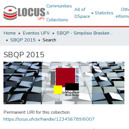
Communities
All of
Oth
&
Statistics
DSpace
inform
Collections
Home
Eventos UFV
SBQP - Simpósio Brasileiro de Qualidade do Projeto no Ambiente Construído
SBQP 2015
Search
SBQP 2015
Permanent URI for this collection
https://locus.ufv.br/handle/123456789/6007