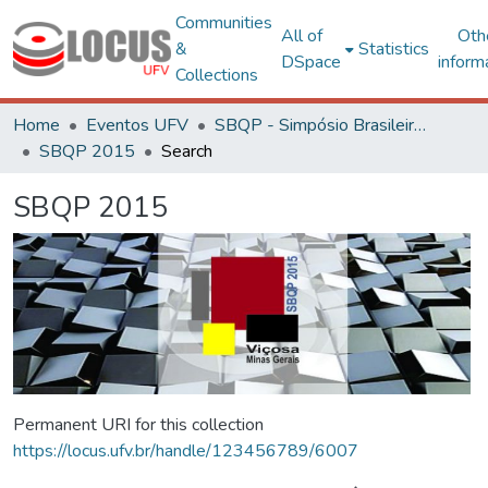
Communities
All of
Oth
&
Statistics
DSpace
inform
Collections
Home
Eventos UFV
SBQP - Simpósio Brasileiro de Qualidade do Projeto no Ambiente Construído
SBQP 2015
Search
SBQP 2015
Permanent URI for this collection
https://locus.ufv.br/handle/123456789/6007