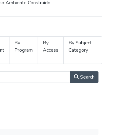
 no Ambiente Construído.
By
By
By Subject
nt
Program
Access
Category
Search