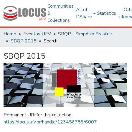
Communities
All of
Oth
&
Statistics
DSpace
inform
Collections
Home
Eventos UFV
SBQP - Simpósio Brasileiro de Qualidade do Projeto no Ambiente Construído
SBQP 2015
Search
SBQP 2015
Permanent URI for this collection
https://locus.ufv.br/handle/123456789/6007