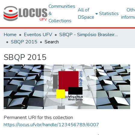
Communities
All of
Oth
&
Statistics
DSpace
inform
Collections
Home
Eventos UFV
SBQP - Simpósio Brasileiro de Qualidade do Projeto no Ambiente Construído
SBQP 2015
Search
SBQP 2015
Permanent URI for this collection
https://locus.ufv.br/handle/123456789/6007