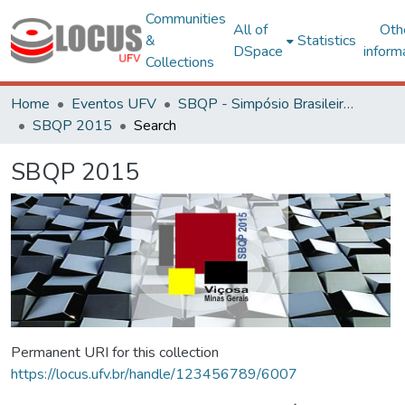
Communities
All of
Oth
&
Statistics
DSpace
inform
Collections
Home
Eventos UFV
SBQP - Simpósio Brasileiro de Qualidade do Projeto no Ambiente Construído
SBQP 2015
Search
SBQP 2015
Permanent URI for this collection
https://locus.ufv.br/handle/123456789/6007