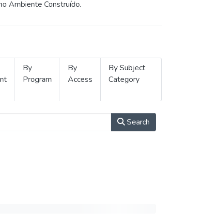
 no Ambiente Construído.
By
By
By Subject
nt
Program
Access
Category
Search