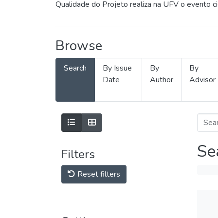
Qualidade do Projeto realiza na UFV o evento c
Browse
Search
By Issue
By
By
Date
Author
Advisor
Se
Filters
Reset filters