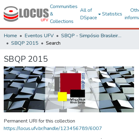
Communities
All of
Oth
&
Statistics
DSpace
inform
Collections
Home
Eventos UFV
SBQP - Simpósio Brasileiro de Qualidade do Projeto no Ambiente Construído
SBQP 2015
Search
SBQP 2015
Permanent URI for this collection
https://locus.ufv.br/handle/123456789/6007