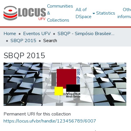
Communities
All of
Oth
&
Statistics
DSpace
inform
Collections
Home
Eventos UFV
SBQP - Simpósio Brasileiro de Qualidade do Projeto no Ambiente Construído
SBQP 2015
Search
SBQP 2015
Permanent URI for this collection
https://locus.ufv.br/handle/123456789/6007