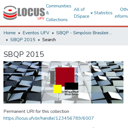
Communities
All of
Oth
&
Statistics
DSpace
inform
Collections
Home
Eventos UFV
SBQP - Simpósio Brasileiro de Qualidade do Projeto no Ambiente Construído
SBQP 2015
Search
SBQP 2015
Permanent URI for this collection
https://locus.ufv.br/handle/123456789/6007