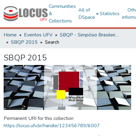
Communities
All of
Oth
&
Statistics
DSpace
inform
Collections
Home
Eventos UFV
SBQP - Simpósio Brasileiro de Qualidade do Projeto no Ambiente Construído
SBQP 2015
Search
SBQP 2015
Permanent URI for this collection
https://locus.ufv.br/handle/123456789/6007