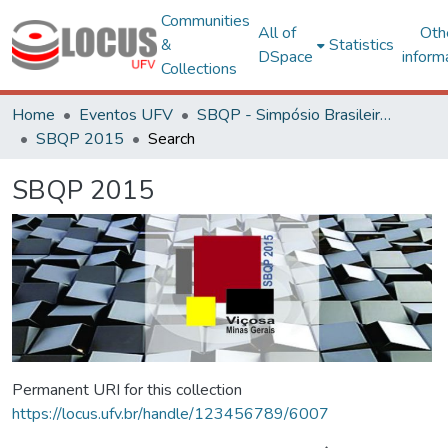
Communities
All of
Oth
&
Statistics
DSpace
inform
Collections
Home
Eventos UFV
SBQP - Simpósio Brasileiro de Qualidade do Projeto no Ambiente Construído
SBQP 2015
Search
SBQP 2015
Permanent URI for this collection
https://locus.ufv.br/handle/123456789/6007