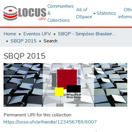
Communities
All of
Oth
&
Statistics
DSpace
inform
Collections
Home
Eventos UFV
SBQP - Simpósio Brasileiro de Qualidade do Projeto no Ambiente Construído
SBQP 2015
Search
SBQP 2015
Permanent URI for this collection
https://locus.ufv.br/handle/123456789/6007