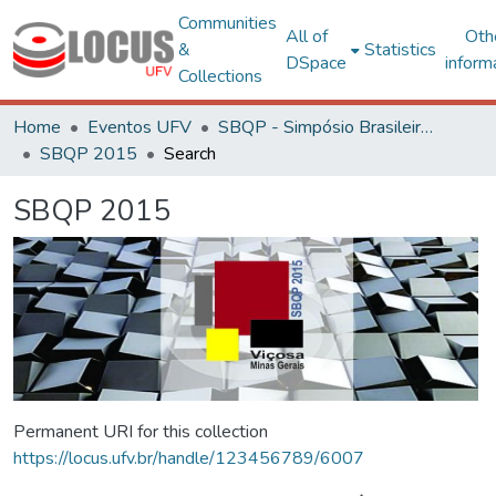
Communities
All of
Oth
&
Statistics
DSpace
inform
Collections
Home
Eventos UFV
SBQP - Simpósio Brasileiro de Qualidade do Projeto no Ambiente Construído
SBQP 2015
Search
SBQP 2015
Permanent URI for this collection
https://locus.ufv.br/handle/123456789/6007