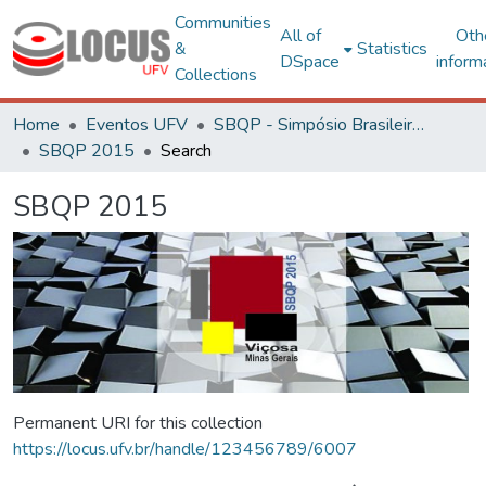
Communities
All of
Oth
&
Statistics
DSpace
inform
Collections
Home
Eventos UFV
SBQP - Simpósio Brasileiro de Qualidade do Projeto no Ambiente Construído
SBQP 2015
Search
SBQP 2015
Permanent URI for this collection
https://locus.ufv.br/handle/123456789/6007