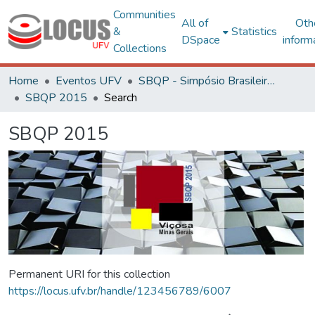
Communities
All of
Oth
&
Statistics
DSpace
inform
Collections
Home
Eventos UFV
SBQP - Simpósio Brasileiro de Qualidade do Projeto no Ambiente Construído
SBQP 2015
Search
SBQP 2015
Permanent URI for this collection
https://locus.ufv.br/handle/123456789/6007