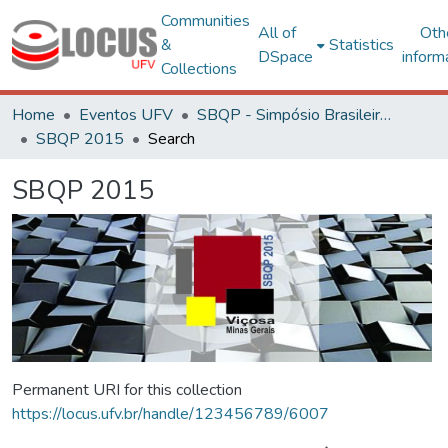
Communities
All of
Oth
&
Statistics
DSpace
inform
Collections
Home
Eventos UFV
SBQP - Simpósio Brasileiro de Qualidade do Projeto no Ambiente Construído
SBQP 2015
Search
SBQP 2015
Permanent URI for this collection
https://locus.ufv.br/handle/123456789/6007