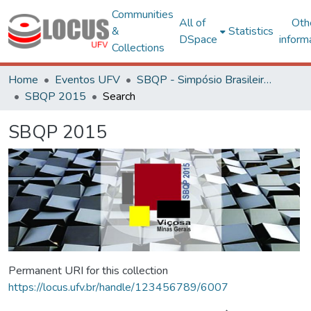
Communities
All of
Oth
&
Statistics
DSpace
inform
Collections
Home
Eventos UFV
SBQP - Simpósio Brasileiro de Qualidade do Projeto no Ambiente Construído
SBQP 2015
Search
SBQP 2015
Permanent URI for this collection
https://locus.ufv.br/handle/123456789/6007