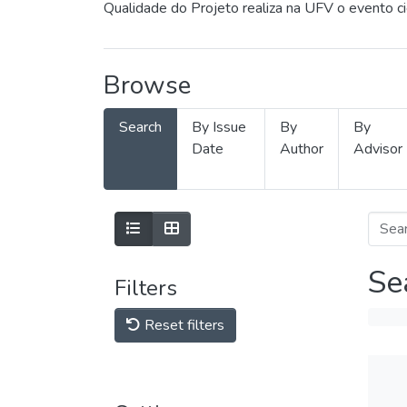
Qualidade do Projeto realiza na UFV o evento c
Browse
Search
By Issue
By
By
Date
Author
Advisor
Se
Filters
Reset filters