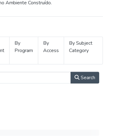
 no Ambiente Construído.
By
By
By Subject
nt
Program
Access
Category
Search