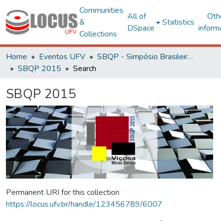
Communities
All of
Oth
&
Statistics
DSpace
inform
Collections
Home
Eventos UFV
SBQP - Simpósio Brasileiro de Qualidade do Projeto no Ambiente Construído
SBQP 2015
Search
SBQP 2015
Permanent URI for this collection
https://locus.ufv.br/handle/123456789/6007