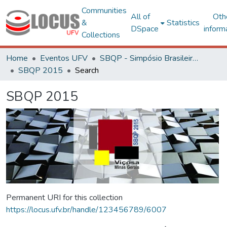
Communities
All of
Oth
&
Statistics
DSpace
inform
Collections
Home
Eventos UFV
SBQP - Simpósio Brasileiro de Qualidade do Projeto no Ambiente Construído
SBQP 2015
Search
SBQP 2015
Permanent URI for this collection
https://locus.ufv.br/handle/123456789/6007