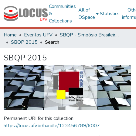
Communities
All of
Oth
&
Statistics
DSpace
inform
Collections
Home
Eventos UFV
SBQP - Simpósio Brasileiro de Qualidade do Projeto no Ambiente Construído
SBQP 2015
Search
SBQP 2015
Permanent URI for this collection
https://locus.ufv.br/handle/123456789/6007