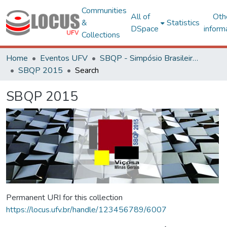
Communities
All of
Oth
&
Statistics
DSpace
inform
Collections
Home
Eventos UFV
SBQP - Simpósio Brasileiro de Qualidade do Projeto no Ambiente Construído
SBQP 2015
Search
SBQP 2015
Permanent URI for this collection
https://locus.ufv.br/handle/123456789/6007