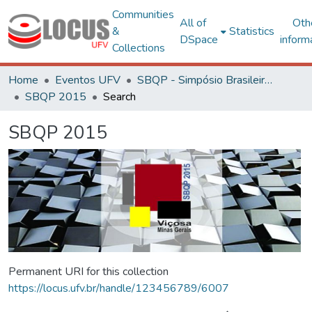
Communities
All of
Oth
&
Statistics
DSpace
inform
Collections
Home
Eventos UFV
SBQP - Simpósio Brasileiro de Qualidade do Projeto no Ambiente Construído
SBQP 2015
Search
SBQP 2015
Permanent URI for this collection
https://locus.ufv.br/handle/123456789/6007