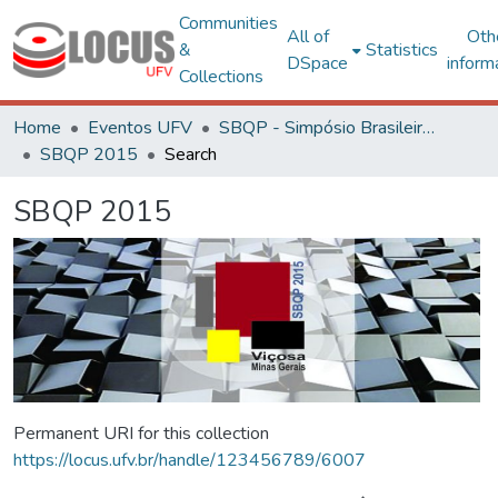
Communities
All of
Oth
&
Statistics
DSpace
inform
Collections
Home
Eventos UFV
SBQP - Simpósio Brasileiro de Qualidade do Projeto no Ambiente Construído
SBQP 2015
Search
SBQP 2015
Permanent URI for this collection
https://locus.ufv.br/handle/123456789/6007