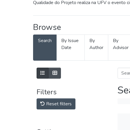
Qualidade do Projeto realiza na UFV o evento c
Browse
Search
By Issue
By
By
Date
Author
Advisor
Se
Filters
Reset filters