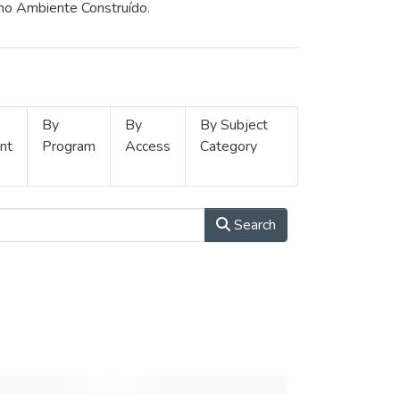
 no Ambiente Construído.
By
By
By Subject
nt
Program
Access
Category
Search