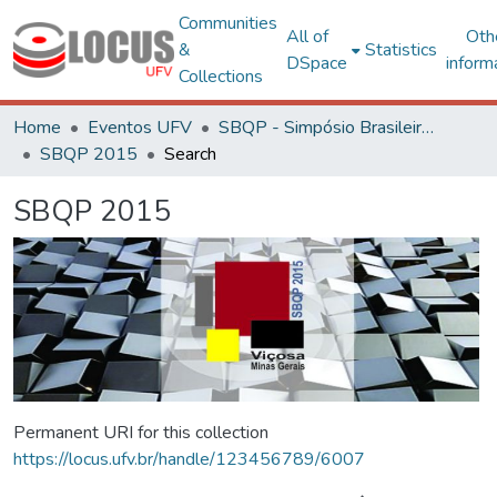
Communities
All of
Oth
&
Statistics
DSpace
inform
Collections
Home
Eventos UFV
SBQP - Simpósio Brasileiro de Qualidade do Projeto no Ambiente Construído
SBQP 2015
Search
SBQP 2015
Permanent URI for this collection
https://locus.ufv.br/handle/123456789/6007