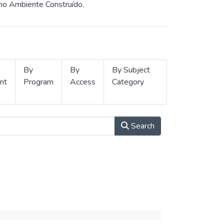
 no Ambiente Construído.
By
By
By Subject
nt
Program
Access
Category
Search