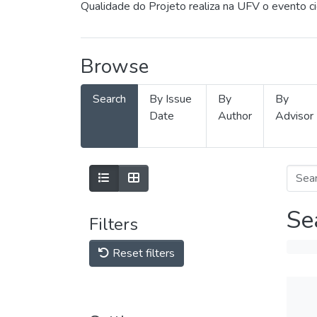
Qualidade do Projeto realiza na UFV o evento c
Browse
Search
By Issue
By
By
Date
Author
Advisor
Se
Filters
Reset filters