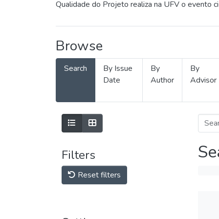
Qualidade do Projeto realiza na UFV o evento c
Browse
Search
By Issue
By
By
Date
Author
Advisor
Se
Filters
Reset filters