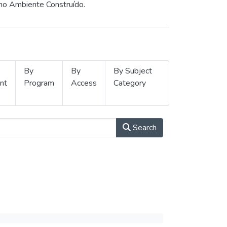
 no Ambiente Construído.
By
By
By Subject
nt
Program
Access
Category
Search