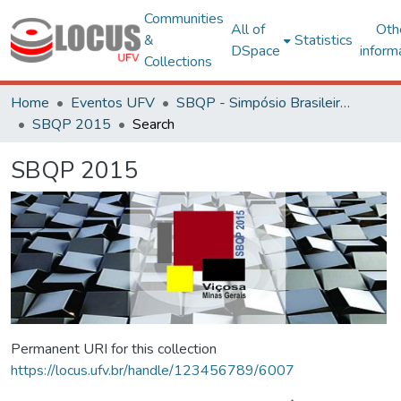
Communities
All of
Oth
&
Statistics
DSpace
inform
Collections
Home
Eventos UFV
SBQP - Simpósio Brasileiro de Qualidade do Projeto no Ambiente Construído
SBQP 2015
Search
SBQP 2015
Permanent URI for this collection
https://locus.ufv.br/handle/123456789/6007