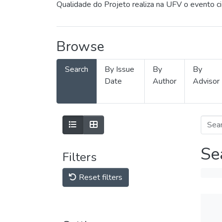
Qualidade do Projeto realiza na UFV o evento c
Browse
Search
By Issue
By
By
Date
Author
Advisor
Se
Filters
Reset filters