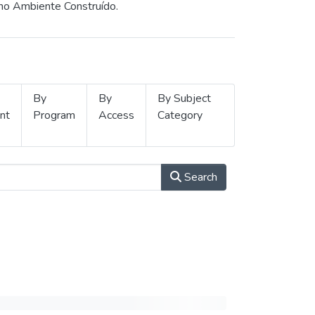
 no Ambiente Construído.
By
By
By Subject
nt
Program
Access
Category
Search