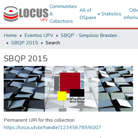
Communities
All of
Oth
&
Statistics
DSpace
inform
Collections
Home
Eventos UFV
SBQP - Simpósio Brasileiro de Qualidade do Projeto no Ambiente Construído
SBQP 2015
Search
SBQP 2015
Permanent URI for this collection
https://locus.ufv.br/handle/123456789/6007