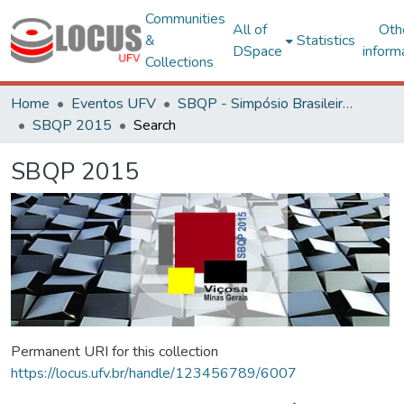
Communities
All of
Oth
&
Statistics
DSpace
inform
Collections
Home
Eventos UFV
SBQP - Simpósio Brasileiro de Qualidade do Projeto no Ambiente Construído
SBQP 2015
Search
SBQP 2015
Permanent URI for this collection
https://locus.ufv.br/handle/123456789/6007