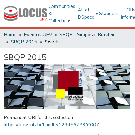
Communities
All of
Oth
&
Statistics
DSpace
inform
Collections
Home
Eventos UFV
SBQP - Simpósio Brasileiro de Qualidade do Projeto no Ambiente Construído
SBQP 2015
Search
SBQP 2015
Permanent URI for this collection
https://locus.ufv.br/handle/123456789/6007