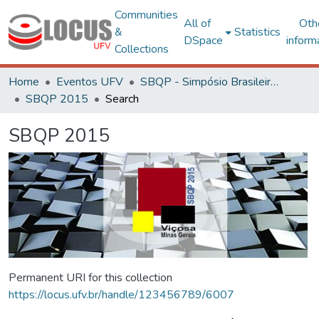
Communities
All of
Oth
&
Statistics
DSpace
inform
Collections
Home
Eventos UFV
SBQP - Simpósio Brasileiro de Qualidade do Projeto no Ambiente Construído
SBQP 2015
Search
SBQP 2015
Permanent URI for this collection
https://locus.ufv.br/handle/123456789/6007