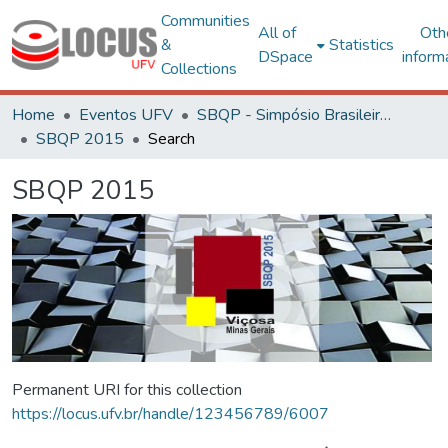
Communities
All of
Oth
&
Statistics
DSpace
inform
Collections
Home
Eventos UFV
SBQP - Simpósio Brasileiro de Qualidade do Projeto no Ambiente Construído
SBQP 2015
Search
SBQP 2015
Permanent URI for this collection
https://locus.ufv.br/handle/123456789/6007