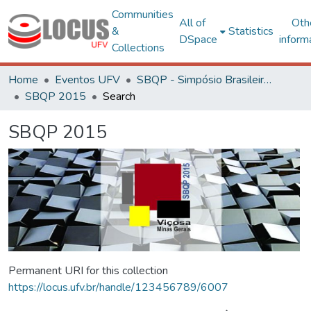
Communities
All of
Oth
&
Statistics
DSpace
inform
Collections
Home
Eventos UFV
SBQP - Simpósio Brasileiro de Qualidade do Projeto no Ambiente Construído
SBQP 2015
Search
SBQP 2015
Permanent URI for this collection
https://locus.ufv.br/handle/123456789/6007