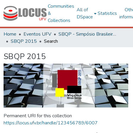
Communities
All of
Oth
&
Statistics
DSpace
inform
Collections
Home
Eventos UFV
SBQP - Simpósio Brasileiro de Qualidade do Projeto no Ambiente Construído
SBQP 2015
Search
SBQP 2015
Permanent URI for this collection
https://locus.ufv.br/handle/123456789/6007