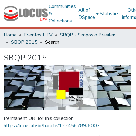
Communities
All of
Oth
&
Statistics
DSpace
inform
Collections
Home
Eventos UFV
SBQP - Simpósio Brasileiro de Qualidade do Projeto no Ambiente Construído
SBQP 2015
Search
SBQP 2015
Permanent URI for this collection
https://locus.ufv.br/handle/123456789/6007