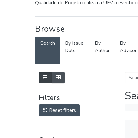
Qualidade do Projeto realiza na UFV o evento c
Browse
Search
By Issue
By
By
Date
Author
Advisor
Se
Filters
Reset filters