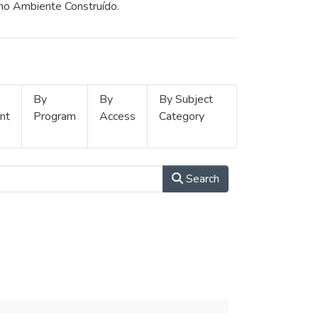
 no Ambiente Construído.
By
By
By Subject
nt
Program
Access
Category
Search